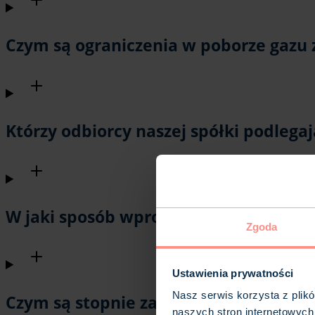
Czym są ograniczenia w poborze gazu
Którzy odbiorcy naszej spółki podlega
W jaki sposób wprowadzane są ograni
Zgoda
Ustawienia prywatności
Nasz serwis korzysta z plik
Czym są stopnie zasilania?
naszych stron internetowych