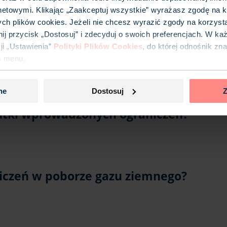
netowymi. Klikając „Zaakceptuj wszystkie” wyrażasz zgodę na k
ych plików cookies. Jeżeli nie chcesz wyrazić zgody na korzyst
iknij przycisk „Dostosuj” i zdecyduj o swoich preferencjach. W k
i „Ustawienia”
Polityki Plików Cookies
, do której odnośnik zn
opniu zasilania?
m menu.
ne
Dostosuj
Z
utki wprowadzonych ograniczeń?
aniczeń w poborze gazu ziemnego?