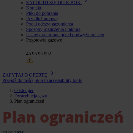
ZALOGUJ SIĘ DO E-BOK
Kontakt
Pliki do pobrania
Przedłuż umowę
Podaj odczyt gazomierza
Sposoby rozliczenia i faktura
Ustawy ochronne przed podwyżkami cen
Pogotowie gazowe
45 95 95 992
ZAPYTAJ O OFERTĘ
Przejdź do treści
Skip to accessibility tools
O Elenger
Dystrybucja gazu
Ścieżka
Plan ograniczeń
nawigacyjna
Plan ograniczeń
23.01.2026