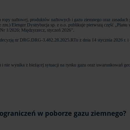
sach ropy naftowej, produktów naftowych i gazu ziemnego oraz zasada
ze zm.) Elenger Dystrybucja sp. z o.o. publikuje pierwszą część „Pla
. Nr 1/2026; Międzyrzecz, styczeń 2026".
i decyzją nr DRG.DRG-3.482.28.2025.RTu z dnia 14 stycznia 2026 r. i
 i nie wynika z bieżącej sytuacji na rynku gazu oraz uwarunkowań ge
 ograniczeń w poborze gazu ziemnego?