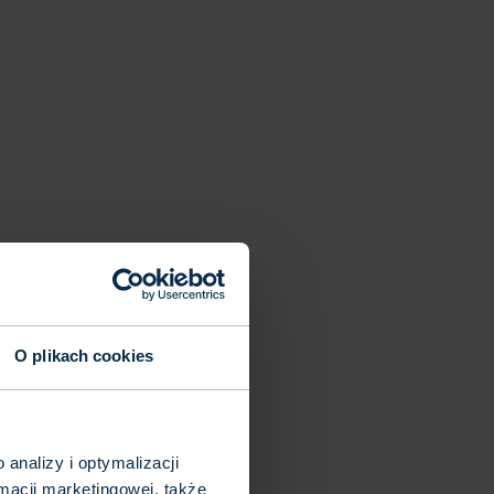
O plikach cookies
analizy i optymalizacji
macji marketingowej, także