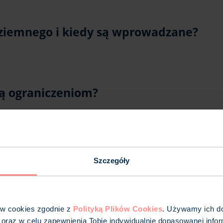
 ziemnego i kiedy są wprowadzane?
ją ograniczeniom?
czenia w poborze gazu ziemnego?
Szczegóły
ów cookies zgodnie z
Polityką Plików Cookies
. Używamy ich do 
 oraz w celu zapewnienia Tobie indywidualnie dopasowanej infor