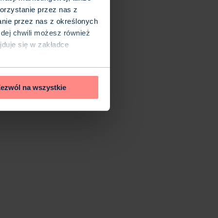
orzystanie przez nas z
anie przez nas z określonych
ażdej chwili możesz również
ajduje się w zakładce
ezwól na wszystkie