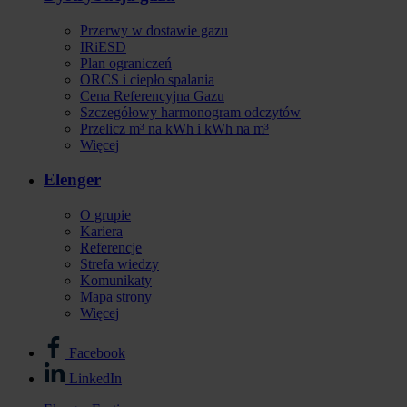
Przerwy w dostawie gazu
IRiESD
Plan ograniczeń
ORCS i ciepło spalania
Cena Referencyjna Gazu
Szczegółowy harmonogram odczytów
Przelicz m³ na kWh i kWh na m³
Więcej
Elenger
O grupie
Kariera
Referencje
Strefa wiedzy
Komunikaty
Mapa strony
Więcej
Facebook
Stopka
LinkedIn
-