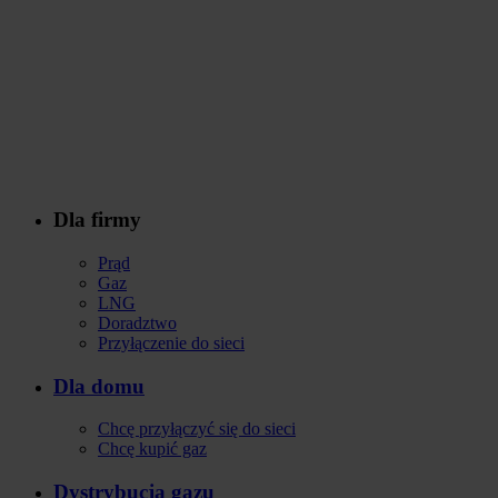
Dla firmy
Stopka
Prąd
Gaz
LNG
Doradztwo
Przyłączenie do sieci
Dla domu
Chcę przyłączyć się do sieci
Chcę kupić gaz
Dystrybucja gazu