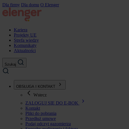
Przejdź
Dla firmy
Dla domu
O Elenger
do
treści
Kariera
Projekty UE
Strefa wiedzy
Komunikaty
Aktualności
Szukaj
OBSŁUGA I KONTAKT
Wstecz
ZALOGUJ SIĘ DO E-BOK
Kontakt
Pliki do pobrania
Przedłuż umowę
Podaj odczyt gazomierza
Sposoby rozliczenia i faktura