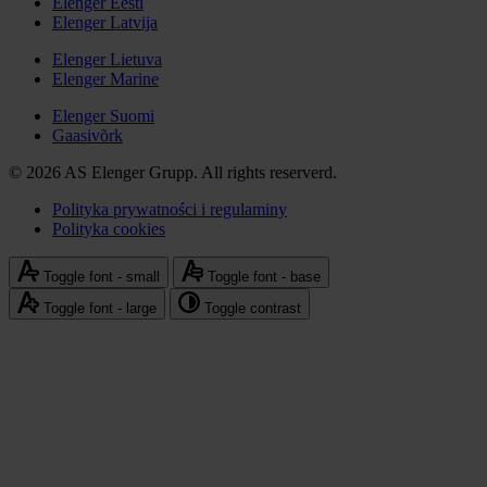
Elenger Eesti
media
Elenger Latvija
Stopka
społecznościowe
-
Elenger Lietuva
Elenger Marine
Elenger
international
Elenger Suomi
Gaasivõrk
© 2026 AS Elenger Grupp. All rights reserverd.
Polityka prywatności i regulaminy
Polityka cookies
Stopka
-
Toggle font - small
Toggle font - base
polityka
Toggle font - large
Toggle contrast
prywatności