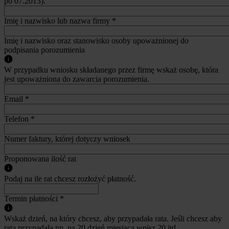
po 07.2013).
Imię i nazwisko lub nazwa firmy
*
Imię i nazwisko oraz stanowisko osoby upoważnionej do
podpisania porozumienia
W przypadku wniosku składanego przez firmę wskaż osobę, która
jest upoważniona do zawarcia porozumienia.
Email
*
Telefon
*
Numer faktury, której dotyczy wniosek
Proponowana ilość rat
Podaj na ile rat chcesz rozłożyć płatność.
Termin płatności
*
Wskaż dzień, na który chcesz, aby przypadała rata. Jeśli chcesz aby
rata przypadała np. na 20 dzień miesiąca wpisz 20 itd.