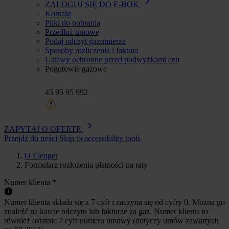
ZALOGUJ SIĘ DO E-BOK
Kontakt
Pliki do pobrania
Przedłuż umowę
Podaj odczyt gazomierza
Sposoby rozliczenia i faktura
Ustawy ochronne przed podwyżkami cen
Pogotowie gazowe
45 95 95 992
ZAPYTAJ O OFERTĘ
Przejdź do treści
Skip to accessibility tools
O Elenger
Formularz rozłożenia płatności na raty
Ścieżka
nawigacyjna
Formularz
Numer klienta
*
Numer klienta składa się z 7 cyfr i zaczyna się od cyfry 0. Można go
znaleźć na karcie odczytu lub fakturze za gaz. Numer klienta to
również ostatnie 7 cyfr numeru umowy (dotyczy umów zawartych