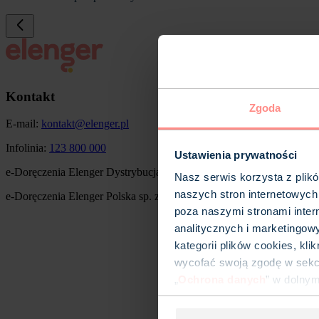
Kontakt
Zgoda
E-mail:
kontakt@elenger.pl
Infolinia:
123 800 000
Ustawienia prywatności
e-Doręczenia Elenger Dystrybucja sp. z o.o.: AE:PL-34752-13918
Nasz serwis korzysta z plik
naszych stron internetowych
e-Doręczenia Elenger Polska sp. z o.o.: AE:PL-64405-49550-DCEE
poza naszymi stronami inter
Obraz
analitycznych i marketingow
kategorii plików cookies, kl
wycofać swoją zgodę w sekcj
„
Ochrona danych
” w dolny