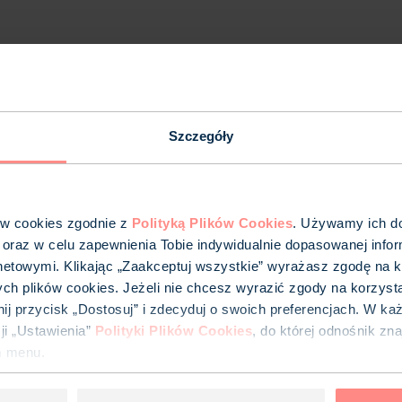
Szczegóły
-DEEBS-21
ów cookies zgodnie z
Polityką Plików Cookies
. Używamy ich do 
 oraz w celu zapewnienia Tobie indywidualnie dopasowanej infor
J-19
netowymi. Klikając „Zaakceptuj wszystkie” wyrażasz zgodę na k
ych plików cookies. Jeżeli nie chcesz wyrazić zgody na korzyst
iknij przycisk „Dostosuj” i zdecyduj o swoich preferencjach. W k
i „Ustawienia”
Polityki Plików Cookies
, do której odnośnik zn
m menu.