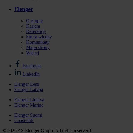
Elenger
O grupie
Kariera
Referencje
Strefa wiedzy
Komunikaty
Mapa strony
Więcej
Facebook
Stopka
LinkedIn
-
Elenger Eesti
media
Elenger Latvija
Stopka
społecznościowe
-
Elenger Lietuva
Elenger Marine
Elenger
international
Elenger Suomi
Gaasivõrk
© 2026 AS Elenger Grupp. All rights reserverd.