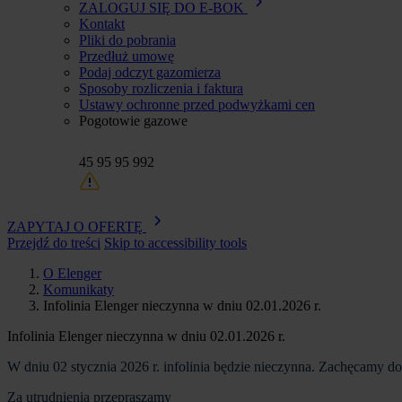
ZALOGUJ SIĘ DO E-BOK
Kontakt
Pliki do pobrania
Przedłuż umowę
Podaj odczyt gazomierza
Sposoby rozliczenia i faktura
Ustawy ochronne przed podwyżkami cen
Pogotowie gazowe
45 95 95 992
ZAPYTAJ O OFERTĘ
Przejdź do treści
Skip to accessibility tools
O Elenger
Komunikaty
Ścieżka
Infolinia Elenger nieczynna w dniu 02.01.2026 r.
nawigacyjna
Infolinia Elenger nieczynna w dniu 02.01.2026 r.
W dniu 02 stycznia 2026 r. infolinia będzie nieczynna. Zachęcamy 
Za utrudnienia przepraszamy