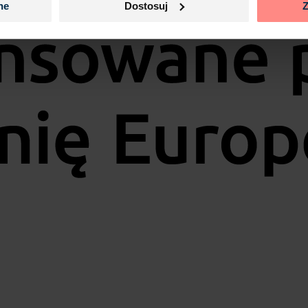
ne
Dostosuj
Z