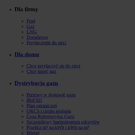
Dla firmy
Stopka
Prąd
Gaz
LNG
Doradztwo
Przyłączenie do sieci
Dla domu
Chcę przyłączyć się do sieci
Chcę kupić gaz
Dystrybucja gazu
Przerwy w dostawie gazu
IRiESD
Plan ograniczeń
ORCS i ciepło spalania
Cena Referencyjna Gazu
Szczegółowy harmonogram odczytów
Przelicz m³ na kWh i kWh na m³
Więcej