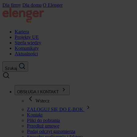
Przejdź
Dla firmy
Dla domu
O Elenger
do
treści
Kariera
Projekty UE
Strefa wiedzy
Komunikaty
Aktualności
Szukaj
OBSŁUGA I KONTAKT
Wstecz
ZALOGUJ SIĘ DO E-BOK
Kontakt
Pliki do pobrania
Przedłuż umowę
Podaj odczyt gazomierza
Sposoby rozliczenia i faktura