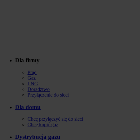
Dla firmy
Stopka
Prąd
Gaz
LNG
Doradztwo
Przyłączenie do sieci
Dla domu
Chcę przyłączyć się do sieci
Chcę kupić gaz
Dystrybucja gazu