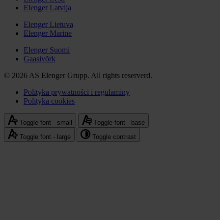
media
Elenger Latvija
Stopka
społecznościowe
-
Elenger Lietuva
Elenger Marine
Elenger
international
Elenger Suomi
Gaasivõrk
© 2026 AS Elenger Grupp. All rights reserverd.
Polityka prywatności i regulaminy
Polityka cookies
Stopka
-
Toggle font - small
Toggle font - base
polityka
Toggle font - large
Toggle contrast
prywatności