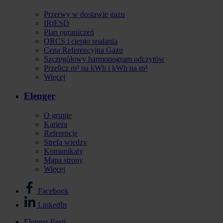
Przerwy w dostawie gazu
IRiESD
Plan ograniczeń
ORCS i ciepło spalania
Cena Referencyjna Gazu
Szczegółowy harmonogram odczytów
Przelicz m³ na kWh i kWh na m³
Więcej
Elenger
O grupie
Kariera
Referencje
Strefa wiedzy
Komunikaty
Mapa strony
Więcej
Facebook
Stopka
LinkedIn
-
Elenger Eesti