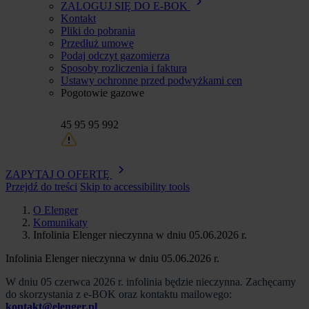
ZALOGUJ SIĘ DO E-BOK
Kontakt
Pliki do pobrania
Przedłuż umowę
Podaj odczyt gazomierza
Sposoby rozliczenia i faktura
Ustawy ochronne przed podwyżkami cen
Pogotowie gazowe
45 95 95 992
ZAPYTAJ O OFERTĘ
Przejdź do treści
Skip to accessibility tools
O Elenger
Komunikaty
Ścieżka
Infolinia Elenger nieczynna w dniu 05.06.2026 r.
nawigacyjna
Infolinia Elenger nieczynna w dniu 05.06.2026 r.
W dniu 05 czerwca 2026 r. infolinia będzie nieczynna. Zachęcamy
do skorzystania z e-BOK oraz kontaktu mailowego:
kontakt@elenger.pl