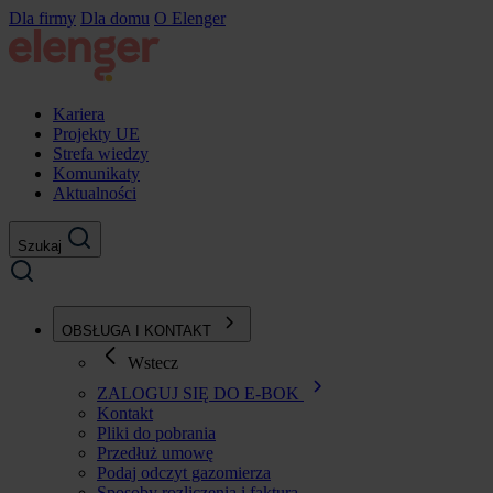
Przejdź
Dla firmy
Dla domu
O Elenger
do
treści
Kariera
Projekty UE
Strefa wiedzy
Komunikaty
Aktualności
Szukaj
OBSŁUGA I KONTAKT
Wstecz
ZALOGUJ SIĘ DO E-BOK
Kontakt
Pliki do pobrania
Przedłuż umowę
Podaj odczyt gazomierza
Sposoby rozliczenia i faktura