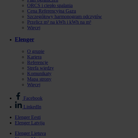
ORCS i ciepło spalania
Cena Referencyjna Gazu
Szczegółowy harmonogram odczytów
Przelicz m³ na kWh i kWh na m³
Więcej
Elenger
O grupie
Kariera
Referencje
Strefa wiedzy
Komunikaty
Mapa strony
Więcej
Facebook
Stopka
LinkedIn
-
Elenger Eesti
media
Elenger Latvija
Stopka
społecznościowe
-
Elenger Lietuva