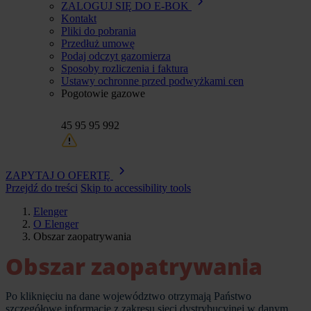
ZALOGUJ SIĘ DO E-BOK
Kontakt
Pliki do pobrania
Przedłuż umowę
Podaj odczyt gazomierza
Sposoby rozliczenia i faktura
Ustawy ochronne przed podwyżkami cen
Pogotowie gazowe
45 95 95 992
ZAPYTAJ O OFERTĘ
Przejdź do treści
Skip to accessibility tools
Elenger
O Elenger
Ścieżka
Obszar zaopatrywania
nawigacyjna
Obszar zaopatrywania
Po kliknięciu na dane województwo otrzymają Państwo
szczegółowe informacje z zakresu sieci dystrybucyjnej w danym