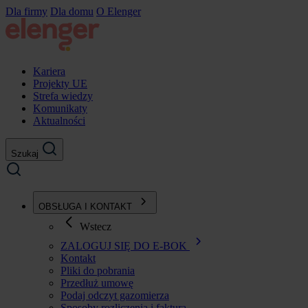
Przejdź
Dla firmy
Dla domu
O Elenger
do
treści
Kariera
Projekty UE
Strefa wiedzy
Komunikaty
Aktualności
Szukaj
OBSŁUGA I KONTAKT
Wstecz
ZALOGUJ SIĘ DO E-BOK
Kontakt
Pliki do pobrania
Przedłuż umowę
Podaj odczyt gazomierza
Sposoby rozliczenia i faktura