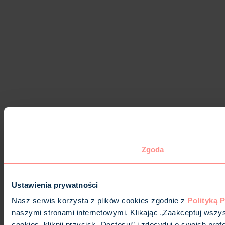
Zgoda
Ustawienia prywatności
Nasz serwis korzysta z plików cookies zgodnie z
Polityką 
naszymi stronami internetowymi. Klikając „Zaakceptuj wszys
cookies, kliknij przycisk „Dostosuj” i zdecyduj o swoich p