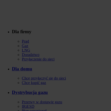
Dla firmy
Stopka
Prąd
Gaz
LNG
Doradztwo
Przyłączenie do sieci
Dla domu
Chcę przyłączyć się do sieci
Chcę kupić gaz
Dystrybucja gazu
Przerwy w dostawie gazu
IRiESD
Plan ograniczeń