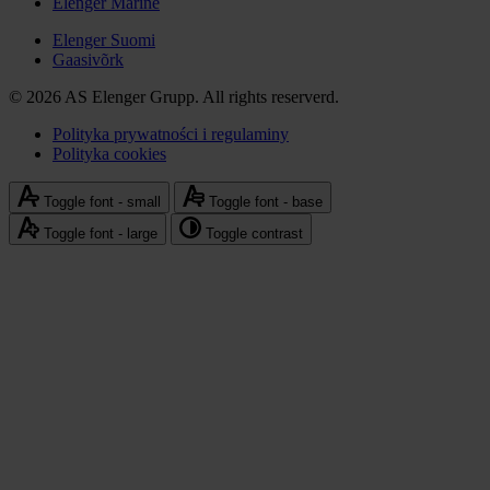
Elenger Marine
Elenger
international
Elenger Suomi
Gaasivõrk
© 2026 AS Elenger Grupp. All rights reserverd.
Polityka prywatności i regulaminy
Polityka cookies
Stopka
-
Toggle font - small
Toggle font - base
polityka
Toggle font - large
Toggle contrast
prywatności