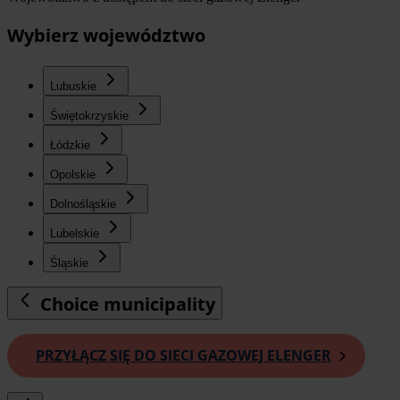
Wybierz województwo
Lubuskie
Świętokrzyskie
Łódzkie
Opolskie
Dolnośląskie
Lubelskie
Śląskie
Choice municipality
PRZYŁĄCZ SIĘ DO SIECI GAZOWEJ ELENGER