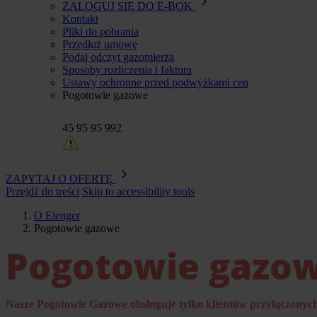
ZALOGUJ SIĘ DO E-BOK
Kontakt
Pliki do pobrania
Przedłuż umowę
Podaj odczyt gazomierza
Sposoby rozliczenia i faktura
Ustawy ochronne przed podwyżkami cen
Pogotowie gazowe
45 95 95 992
ZAPYTAJ O OFERTĘ
Przejdź do treści
Skip to accessibility tools
O Elenger
Pogotowie gazowe
Ścieżka
Pogotowie gazo
nawigacyjna
Nasze Pogotowie Gazowe obsługuje tylko klientów przyłączonyc