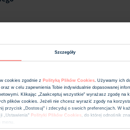
Szczegóły
go są płatne?
ów cookies zgodnie z
Polityką Plików Cookies
. Używamy ich do 
 oraz w celu zapewnienia Tobie indywidualnie dopasowanej infor
netowymi. Klikając „Zaakceptuj wszystkie” wyrażasz zgodę na k
ych plików cookies. Jeżeli nie chcesz wyrazić zgody na korzyst
iknij przycisk „Dostosuj” i zdecyduj o swoich preferencjach. W k
i „Ustawienia”
Polityki Plików Cookies
, do której odnośnik zn
m menu.