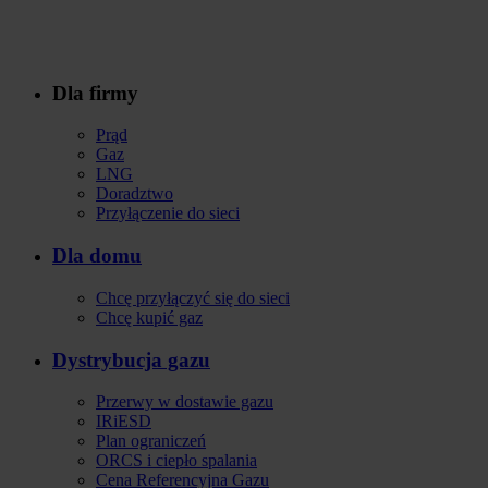
Dla firmy
Stopka
Prąd
Gaz
LNG
Doradztwo
Przyłączenie do sieci
Dla domu
Chcę przyłączyć się do sieci
Chcę kupić gaz
Dystrybucja gazu
Przerwy w dostawie gazu
IRiESD
Plan ograniczeń
ORCS i ciepło spalania
Cena Referencyjna Gazu