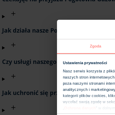
Jak działa nasze Pogotowie Gazowe?
Zgoda
Czy usługi naszego Pogotowia Gazowe
Ustawienia prywatności
Nasz serwis korzysta z plik
naszych stron internetowych
poza naszymi stronami inter
analitycznych i marketingow
Jak uchronić się przed awariami?
kategorii plików cookies, kl
wycofać swoją zgodę w sekcj
„
Ochrona danych
” w dolny