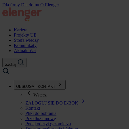
Przejdź
Dla firmy
Dla domu
O Elenger
do
treści
Kariera
Projekty UE
Strefa wiedzy
Komunikaty
Aktualności
Szukaj
OBSŁUGA I KONTAKT
Wstecz
ZALOGUJ SIĘ DO E-BOK
Kontakt
Pliki do pobrania
Przedłuż umowę
Podaj odczyt gazomierza
Sposoby rozliczenia i faktura