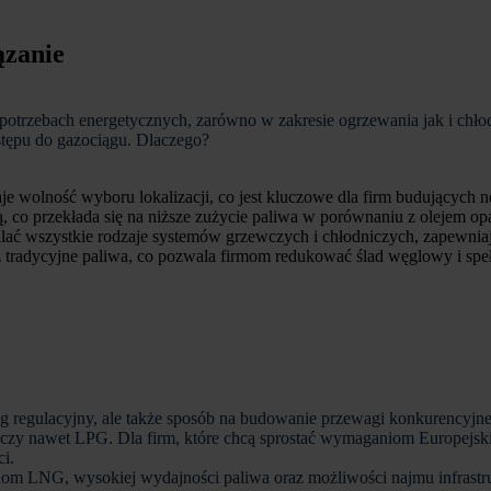
ązanie
otrzebach energetycznych, zarówno w zakresie ogrzewania jak i chłodz
stępu do gazociągu. Dlaczego?
je wolność wyboru lokalizacji, co jest kluczowe dla firm budujących 
 co przekłada się na niższe zużycie paliwa w porównaniu z olejem op
ć wszystkie rodzaje systemów grzewczych i chłodniczych, zapewniając i
 tradycyjne paliwa, co pozwala firmom redukować ślad węglowy i spe
 regulacyjny, ale także sposób na budowanie przewagi konkurencyjnej
y czy nawet LPG. Dla firm, które chcą sprostać wymaganiom Europejski
i.
nom LNG, wysokiej wydajności paliwa oraz możliwości najmu infrastru