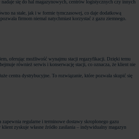
ie nadaje się do hal magazynowych, centrów logistycznych czy innych
ówno na stałe, jak i w formie tymczasowej, co daje dodatkową
co pozwala firmom niemal natychmiast korzystać z gazu ziemnego.
lem, oferując możliwość wynajmu stacji regazyfikacji. Dzięki temu
muje również serwis i konserwację stacji, co oznacza, że klient nie
uże centra dystrybucyjne. To rozwiązanie, które pozwala skupić się
 zapewnia regularne i terminowe dostawy skroplonego gazu
y klient zyskuje własne źródło zasilania – indywidualny magazyn