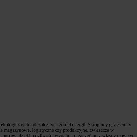
 ekologicznych i niezależnych źródeł energii. Skroplony gaz ziemny
 hale magazynowe, logistyczne czy produkcyjne, zwłaszcza w
ć finansową dzięki możliwości wynajmu urządzeń oraz własny magazyn