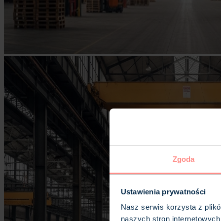
Zgoda
Ustawienia prywatności
Nasz serwis korzysta z plik
naszych stron internetowych