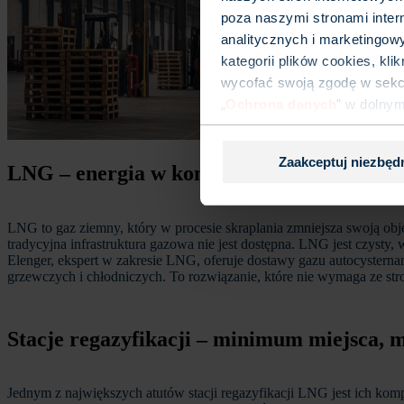
poza naszymi stronami inter
analitycznych i marketingow
kategorii plików cookies, kl
wycofać swoją zgodę w sekcj
„
Ochrona danych
” w dolny
Zaakceptuj niezbęd
LNG – energia w kompaktowej formie
LNG to gaz ziemny, który w procesie skraplania zmniejsza swoją ob
tradycyjna infrastruktura gazowa nie jest dostępna. LNG jest czysty
Elenger, ekspert w zakresie LNG, oferuje dostawy gazu autocystern
grzewczych i chłodniczych. To rozwiązanie, które nie wymaga ze stron
Stacje regazyfikacji – minimum miejsca,
Jednym z największych atutów stacji regazyfikacji LNG jest ich ko