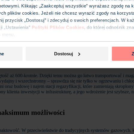
netowymi. Klikając „Zaakceptuj wszystkie” wyrażasz zgodę na k
ych plików cookies. Jeżeli nie chcesz wyrazić zgody na korzyst
iknij przycisk „Dostosuj” i zdecyduj o swoich preferencjach. W k
i „Ustawienia”
Polityki Plików Cookies
, do której odnośnik zn
m menu.
ne
Dostosuj
Z
jętość aż 600-krotnie. Dzięki temu można go łatwo transportować i ma
, wydajny i wszechstronny – sprawdza się nie tylko w ogrzewaniu i chł
ami oraz budowę i najem stacji regazyfikacji, które zamieniają skrop
y klienta inwestycji w infrastrukturę, a jego wdrożenie jest szybsze,
 maksimum możliwości
mpaktowość. W przeciwieństwie do tradycyjnych systemów gazowych, kt