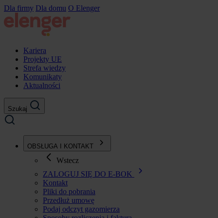
Przejdź
Dla firmy
Dla domu
O Elenger
do
treści
Kariera
Projekty UE
Strefa wiedzy
Komunikaty
Aktualności
Szukaj
OBSŁUGA I KONTAKT
Wstecz
ZALOGUJ SIĘ DO E-BOK
Kontakt
Pliki do pobrania
Przedłuż umowę
Podaj odczyt gazomierza
Sposoby rozliczenia i faktura