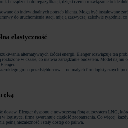
ik i urządzenia do regazyfikacji, dzięki czemu rozwiązanie to idealn
osowane do indywidualnych potrzeb klienta. Mogą być instalowane zar
nia umowy do uruchomienia stacji mijają zazwyczaj zaledwie tygodnie, 
łna elastyczność
szukiwania alternatywnych źródeł energii. Elenger rozwiązuje ten prob
ozłożone w czasie, co ułatwia zarządzanie budżetem. Model najmu obej
 Elenger.
szerokiego grona przedsiębiorców ─ od małych firm logistycznych po d
 ręką
dostaw. Elenger dysponuje nowoczesną flotą autocystern LNG, która
u w logistyce, firma gwarantuje ciągłość zaopatrzenia. Co więcej, każd
 pełną niezależność i stały dostęp do paliwa.