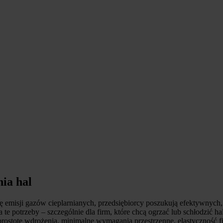
ia hal
ję emisji gazów cieplarnianych, przedsiębiorcy poszukują efektywnych,
a te potrzeby – szczególnie dla firm, które chcą ogrzać lub schłodzić
zy prostotę wdrożenia, minimalne wymagania przestrzenne, elastycznoś