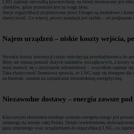
LNG zajmuje niewielką powierzchnię, na której montowany jest zbiorn
obiektów, gdzie przestrzeń jest na wagę złota.
Stacje regazyfikacji projektowane przez Elenger są modułowe i dost
elastyczność. Co więcej, proces instalacji jest szybki – od podpisa
Najem urządzeń – niskie koszty wejścia, pe
Wysokie koszty inwestycji często zniechęcają przedsiębiorstwa do po
firmy nie muszą ponosić dużych nakładów początkowych, a koszty są r
musi martwić się o utrzymanie infrastruktury – wszystkim zajmuje się
Taka elastyczność finansowa sprawia, że LNG staje się dostępne dla 
na biznesie, zamiast na zarządzaniu infrastrukturą energetyczną.
Niezawodne dostawy – energia zawsze pod
Kluczowym elementem każdego systemu energetycznego jest pewność 
ziemnego na terenie całej Polski. Dzięki wieloletniemu doświadczeni
gazu zmiennego wraz urządzeniami do regazyfikacji LNG, co zapewnia