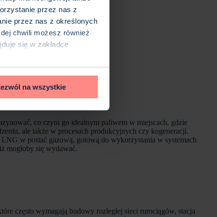
orzystanie przez nas z
anie przez nas z określonych
ażdej chwili możesz również
ajduje się w zakładce
ezwól na wszystkie
gazynować, co czyni go idealnym paliwem w miejscach, gdzie
odzeniu, ale także w procesach produkcyjnych czy kogeneracji.
lony LNG w postać gazową, gotową do wykorzystania w systemach
 niż mogłoby się wydawać.
óre często wymagają budowy rozległej sieci rurociągów, stacja