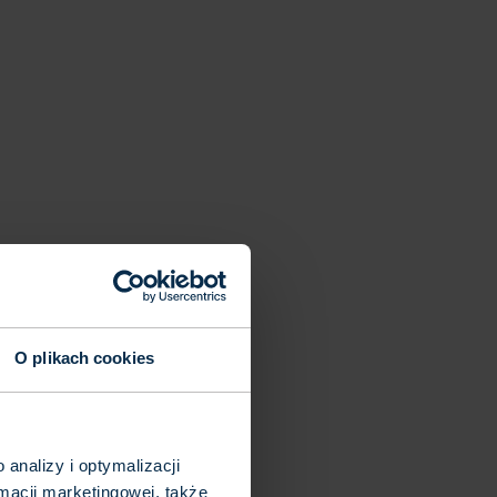
O plikach cookies
analizy i optymalizacji
macji marketingowej, także