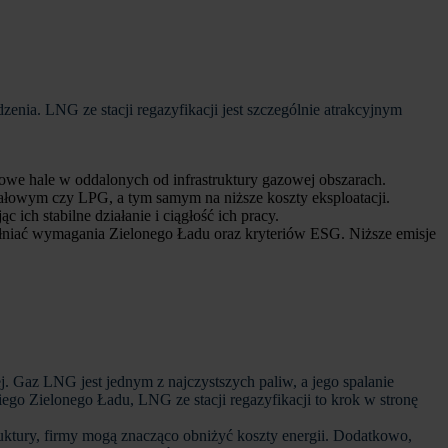
enia. LNG ze stacji regazyfikacji jest szczególnie atrakcyjnym
nowe hale w oddalonych od infrastruktury gazowej obszarach.
ałowym czy LPG, a tym samym na niższe koszty eksploatacji.
ch stabilne działanie i ciągłość ich pracy.
łniać wymagania Zielonego Ładu oraz kryteriów ESG. Niższe emisje
. Gaz LNG jest jednym z najczystszych paliw, a jego spalanie
ego Zielonego Ładu, LNG ze stacji regazyfikacji to krok w stronę
ktury, firmy mogą znacząco obniżyć koszty energii. Dodatkowo,