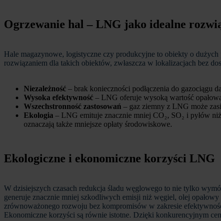
Ogrzewanie hal – LNG jako idealne rozwi
Hale magazynowe, logistyczne czy produkcyjne to obiekty o dużych p
rozwiązaniem dla takich obiektów, zwłaszcza w lokalizacjach bez do
Niezależność
– brak konieczności podłączenia do gazociągu da
Wysoka efektywność
– LNG oferuje wysoką wartość opałową,
Wszechstronność zastosowań
– gaz ziemny z LNG może zasila
Ekologia
– LNG emituje znacznie mniej CO₂, SO₂ i pyłów niż
oznaczają także mniejsze opłaty środowiskowe.
Ekologiczne i ekonomiczne korzyści LNG
W dzisiejszych czasach redukcja śladu węglowego to nie tylko wymóg
generuje znacznie mniej szkodliwych emisji niż węgiel, olej opałow
zrównoważonego rozwoju bez kompromisów w zakresie efektywnośc
Ekonomiczne korzyści są równie istotne. Dzięki konkurencyjnym ce