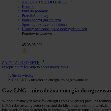
ZALOGUJ SIĘ DO E-BOK
Kontakt
Pliki do pobrania
Przedłuż umowę
Podaj odczyt gazomierza
Sposoby rozliczenia i faktura
Ustawy ochronne przed podwyżkami cen
Pogotowie gazowe
45 95 95 992
ZAPYTAJ O OFERTĘ
Przejdź do treści
Skip to accessibility tools
Strefa wiedzy
Gaz LNG - niezależna energia do ogrzewania hal
Ścieżka
nawigacyjna
Gaz LNG - niezależna energia do ogrzewan
W dobie rosnących kosztów energii i coraz większej presji na redukc
(LNG) dostarczany autocysternami do klienta staje się odpowiedzią n
lokalizacjach bez dostępu do gazociągu. To rozwiązanie, które łąc