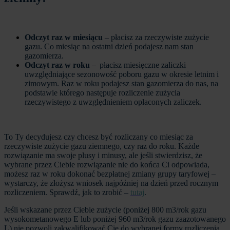
Odczyt raz w miesiącu
– płacisz za rzeczywiste zużycie
gazu. Co miesiąc na ostatni dzień podajesz nam stan
gazomierza.
Odczyt raz w roku
– płacisz miesięczne zaliczki
uwzględniające sezonowość poboru gazu w okresie letnim i
zimowym. Raz w roku podajesz stan gazomierza do nas, na
podstawie którego następuje rozliczenie zużycia
rzeczywistego z uwzględnieniem opłaconych zaliczek.
To Ty decydujesz czy chcesz być rozliczany co miesiąc za
rzeczywiste zużycie gazu ziemnego, czy raz do roku. Każde
rozwiązanie ma swoje plusy i minusy, ale jeśli stwierdzisz, że
wybrane przez Ciebie rozwiązanie nie do końca Ci odpowiada,
możesz raz w roku dokonać bezpłatnej zmiany grupy taryfowej –
wystarczy, że złożysz wniosek najpóźniej na dzień przed rocznym
rozliczeniem. Sprawdź, jak to zrobić –
tutaj
.
Jeśli wskazane przez Ciebie zużycie (poniżej 800 m3/rok gazu
wysokometanowego E lub poniżej 960 m3/rok gazu zaazotowanego
L) nie pozwoli zakwalifikować Cię do wybranej formy rozliczenia,