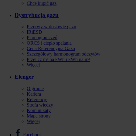
Chcę kupić gaz
Dystrybucja gazu
Przerwy w dostawie gazu
IRiESD
Plan ograniczeń
ORCS i ciepło spalania
Cena Referencyjna Gazu
Szczegółowy harmonogram odczytów
Przelicz m³ na kWh i kWh na m³
Więcej
Elenger
O grupie
Kariera
Referencje
Strefa wiedzy
Komunikaty
Mapa strony
Więcej
Facebook