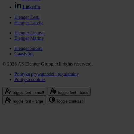
Stopka
LinkedIn
-
Elenger Eesti
media
Elenger Latvija
Stopka
społecznościowe
-
Elenger Lietuva
Elenger Marine
Elenger
international
Elenger Suomi
Gaasivõrk
© 2026 AS Elenger Grupp. All rights reserverd.
Polityka prywatności i regulaminy
Polityka cookies
Stopka
-
Toggle font - small
Toggle font - base
polityka
Toggle font - large
Toggle contrast
prywatności