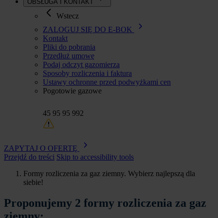
OBSŁUGA I KONTAKT
Wstecz
ZALOGUJ SIĘ DO E-BOK
Kontakt
Pliki do pobrania
Przedłuż umowę
Podaj odczyt gazomierza
Sposoby rozliczenia i faktura
Ustawy ochronne przed podwyżkami cen
Pogotowie gazowe
45 95 95 992
ZAPYTAJ O OFERTĘ
Przejdź do treści
Skip to accessibility tools
Formy rozliczenia za gaz ziemny. Wybierz najlepszą dla
siebie!
Ścieżka
nawigacyjna
Proponujemy 2 formy rozliczenia za gaz
ziemny: