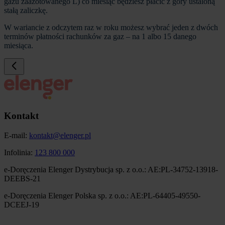
gazu zaazotowanego L) co miesiąc będziesz płacić z góry ustaloną
stałą zaliczkę.
W wariancie z odczytem raz w roku możesz wybrać jeden z dwóch
terminów płatności rachunków za gaz – na 1 albo 15 danego
miesiąca.
Kontakt
E-mail:
kontakt@elenger.pl
Infolinia:
123 800 000
e-Doręczenia Elenger Dystrybucja sp. z o.o.: AE:PL-34752-13918-
DEEBS-21
e-Doręczenia Elenger Polska sp. z o.o.: AE:PL-64405-49550-
DCEEJ-19
Obraz