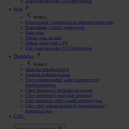
Zużywam powyżej 10 GWh rocznie
Prąd
Wstecz
Elastyczność z możliwością zabezpieczenia ceny
Korzystanie z okazji rynkowych
Stała cena
Niższa cena na start
Odkup nadwyżek z PV
Zużywam powyżej 10 GWh rocznie
Doradztwo
Wstecz
Strategia dekarbonizacji
Szukam dofinansowania
Chcę przeprowadzić audyt energetyczny
przedsiębiorstwa
Chcę zmniejszyć rachunki za energię
Chcę zmniejszyć swój ślad węglowy
Chcę poprawić efektywność energetyczną
Chcę mieć własną instalację fotowoltaiczną /
kogeneracyjną
LNG