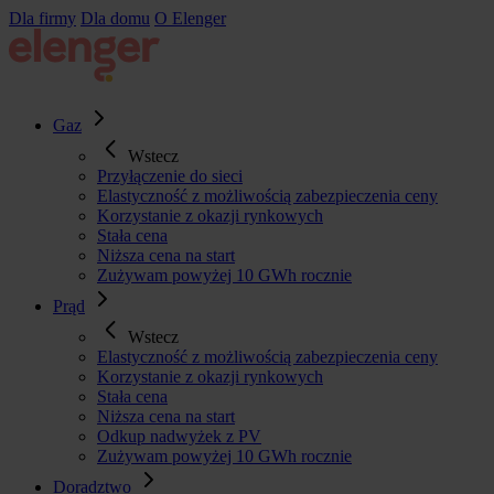
Przejdź
Dla firmy
Dla domu
O Elenger
do
treści
Gaz
Wstecz
Przyłączenie do sieci
Elastyczność z możliwością zabezpieczenia ceny
Korzystanie z okazji rynkowych
Stała cena
Niższa cena na start
Zużywam powyżej 10 GWh rocznie
Prąd
Wstecz
Elastyczność z możliwością zabezpieczenia ceny
Korzystanie z okazji rynkowych
Stała cena
Niższa cena na start
Odkup nadwyżek z PV
Zużywam powyżej 10 GWh rocznie
Doradztwo