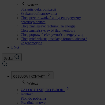
Wstecz
Strategia dekarbonizacji
Szukam dofinansowania
Chcę przeprowadzić audyt energetyczny
przedsiębiorstwa
Chcę zmniejszyć rachunki za energię
Chcę zmniejszyć swój ślad węglowy
Chcę poprawić efektywność energetyczną
Chcę mieć własną instalację fotowoltaiczną /
kogeneracyjną
LNG
Szukaj
OBSŁUGA I KONTAKT
Wstecz
ZALOGUJ SIĘ DO E-BOK
Kontakt
Pliki do pobrania
Przedłuż umowę