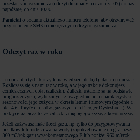
przesłać stan gazomierza (odczyt dokonany na dzień 31.05) do nas
najpóźniej do dnia 10.06.
Pamiętaj
o podaniu aktualnego numeru telefonu, aby otrzymywać
przypomnienie SMS o miesięcznym odczycie gazomierza.
Odczyt raz w roku
To opcja dla tych, którzy lubią wiedzieć, ile będą płacić co miesiąc.
Rozliczasz się z nami raz w roku, a w jego trakcie dokonujesz
comiesięcznych opłat (zaliczki). Zaliczki ustalone są na podstawie
prognoz zużycia, wyliczonych z uwzględnieniem charakterystyki
sezonowości jego zużycia w okresie letnim i zimowym (zgodnie z
pkt. 4.6. Taryfy dla paliw gazowych dla Elenger Dystrybucja). W
praktyce oznacza to, że zaliczki zimą będą wyższe, a latem niższe.
Jeżeli zużywasz małe ilości gazu, np. tylko do przygotowywania
posiłków lub podgrzewania wody (zapotrzebowanie na gaz niższe
800 m3/rok gazu wysokometanowego E lub poniżej 960 m3/rok