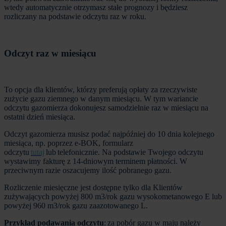
wtedy automatycznie otrzymasz stałe prognozy i będziesz
rozliczany na podstawie odczytu raz w roku.
Odczyt raz w miesiącu
To opcja dla klientów, którzy preferują opłaty za rzeczywiste
zużycie gazu ziemnego w danym miesiącu. W tym wariancie
odczytu gazomierza dokonujesz samodzielnie raz w miesiącu na
ostatni dzień miesiąca.
Odczyt gazomierza musisz podać najpóźniej do 10 dnia kolejnego
miesiąca, np. poprzez e-BOK, formularz
odczytu
tutaj
lub telefonicznie. Na podstawie Twojego odczytu
wystawimy fakturę z 14-dniowym terminem płatności. W
przeciwnym razie oszacujemy ilość pobranego gazu.
Rozliczenie miesięczne jest dostępne tylko dla Klientów
zużywających powyżej 800 m3/rok gazu wysokometanowego E lub
powyżej 960 m3/rok gazu zaazotowanego L.
Przykład podawania odczytu
: za pobór gazu w maju należy