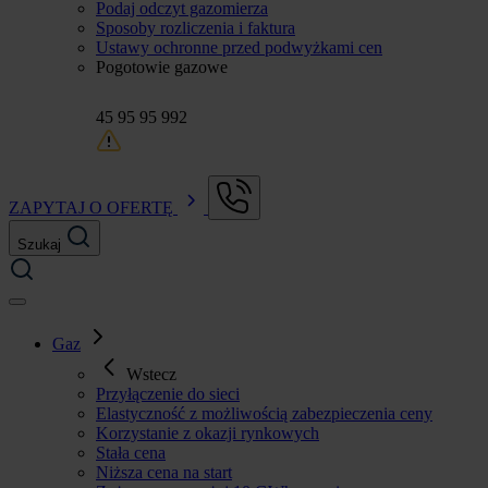
Podaj odczyt gazomierza
Sposoby rozliczenia i faktura
Ustawy ochronne przed podwyżkami cen
Pogotowie gazowe
45 95 95 992
ZAPYTAJ O OFERTĘ
Szukaj
Gaz
Wstecz
Przyłączenie do sieci
Elastyczność z możliwością zabezpieczenia ceny
Korzystanie z okazji rynkowych
Stała cena
Niższa cena na start