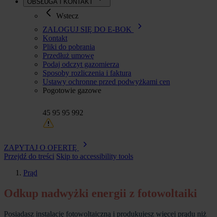
OBSŁUGA I KONTAKT
Wstecz
ZALOGUJ SIĘ DO E-BOK
Kontakt
Pliki do pobrania
Przedłuż umowę
Podaj odczyt gazomierza
Sposoby rozliczenia i faktura
Ustawy ochronne przed podwyżkami cen
Pogotowie gazowe
45 95 95 992
ZAPYTAJ O OFERTĘ
Przejdź do treści
Skip to accessibility tools
Prąd
Ścieżka
Odkup nadwyżki energii z fotowoltaiki
nawigacyjna
Posiadasz instalację fotowoltaiczną i produkujesz więcej prądu niż