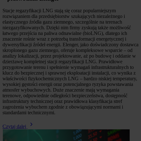
Stacje regazyfikacji LNG stają się coraz popularniejszym
rozwiązaniem dla przedsiębiorstw szukających niezależnego i
elastycznego źródła gazu ziemnego, szczególnie na terenach
niezgazyfikowanych. Dzięki nim firmy zyskują także możliwość
łatwego przejścia na paliwa odnawialne (bioLNG), dlatego ich
znaczenie rośnie wraz z potrzebą transformacji energetycznej i
dywersyfikacji źródeł energii. Elenger, jako doświadczony dostawca
skroplonego gazu ziemnego, oferuje kompleksowe wsparcie – od
analizy lokalizacji, przez projektowanie, aż po budowę i oddanie w
dzierżawę kompletnej stacji regazyfikacji LNG. Prawidłowe
przygotowanie terenu i spełnienie wymagań infrastrukturalnych to
klucz do bezpiecznej i sprawnej eksploatacji instalacji, co wynika z
właściwości fizykochemicznych LNG – bardzo niskiej temperatury,
wysokiej gęstości energii oraz potencjalnego ryzyka powstawania
atmosfer wybuchowych. Duże znaczenie mają wymagania
terenowe, odpowiednie odległości bezpieczeństwa, dostępność
infrastruktury technicznej oraz prawidłowa klasyfikacja stref
zagrożenia wybuchem zgodnie z obowiązującymi normami i
standardami technicznymi.
Czytaj dalej