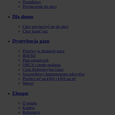
Doradztwo
Przyłączenie do sieci
Dla domu
Chcę przyłączyć się do sieci
Chcę kupić gaz
Dystrybucja gazu
Przerwy w dostawie gazu
IRiESD
Plan ograniczeń
ORCS i ciepło spalania
Cena Referencyjna Gazu
Szczegółowy harmonogram odczytów
Przelicz m³ na kWh i kWh na m³
Więcej
Elenger
O grupie
Kariera
Referencje