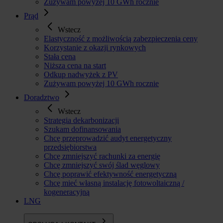
Zużywam powyżej 10 GWh rocznie
Prąd
Wstecz
Elastyczność z możliwością zabezpieczenia ceny
Korzystanie z okazji rynkowych
Stała cena
Niższa cena na start
Odkup nadwyżek z PV
Zużywam powyżej 10 GWh rocznie
Doradztwo
Wstecz
Strategia dekarbonizacji
Szukam dofinansowania
Chcę przeprowadzić audyt energetyczny
przedsiębiorstwa
Chcę zmniejszyć rachunki za energię
Chcę zmniejszyć swój ślad węglowy
Chcę poprawić efektywność energetyczną
Chcę mieć własną instalację fotowoltaiczną /
kogeneracyjną
LNG