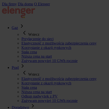
Przejdź
Dla firmy
Dla domu
O Elenger
do
treści
Gaz
Wstecz
Przyłączenie do sieci
Elastyczność z możliwością zabezpieczenia ceny
Korzystanie z okazji rynkowych
Stała cena
Niższa cena na start
Zużywam powyżej 10 GWh rocznie
Prąd
Wstecz
Elastyczność z możliwością zabezpieczenia ceny
Korzystanie z okazji rynkowych
Stała cena
Niższa cena na start
Odkup nadwyżek z PV
Zużywam powyżej 10 GWh rocznie
Doradztwo