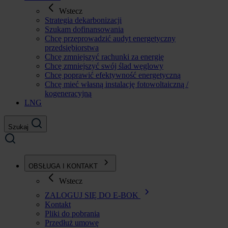
Wstecz
Strategia dekarbonizacji
Szukam dofinansowania
Chcę przeprowadzić audyt energetyczny
przedsiębiorstwa
Chcę zmniejszyć rachunki za energię
Chcę zmniejszyć swój ślad węglowy
Chcę poprawić efektywność energetyczną
Chcę mieć własną instalację fotowoltaiczną /
kogeneracyjną
LNG
Szukaj
OBSŁUGA I KONTAKT
Wstecz
ZALOGUJ SIĘ DO E-BOK
Kontakt
Pliki do pobrania
Przedłuż umowę