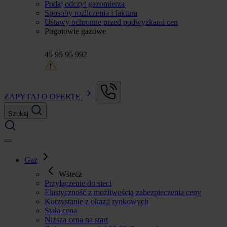
Podaj odczyt gazomierza
Sposoby rozliczenia i faktura
Ustawy ochronne przed podwyżkami cen
Pogotowie gazowe
45 95 95 992
ZAPYTAJ O OFERTĘ
Szukaj
Gaz
Wstecz
Przyłączenie do sieci
Elastyczność z możliwością zabezpieczenia ceny
Korzystanie z okazji rynkowych
Stała cena
Niższa cena na start