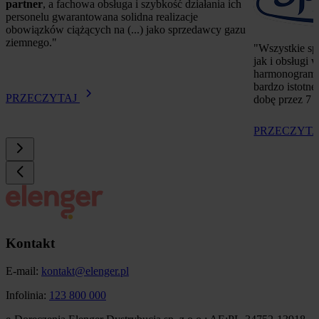
partner
, a fachowa obsługa i szybkość działania ich 
personelu gwarantowana solidna realizacje 
obowiązków ciążących na (...) jako sprzedawcy gazu 
ziemnego."
"
Wszystkie sp
jak i obsługi
harmonogram
bardzo istotne
PRZECZYTAJ
dobę przez 7 
PRZECZYT
Kontakt
E-mail:
kontakt@elenger.pl
Infolinia:
123 800 000