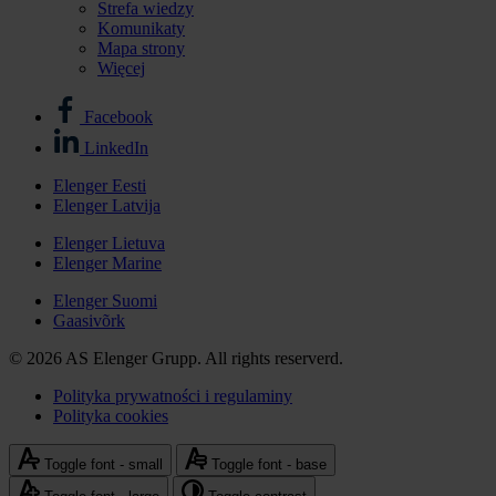
Strefa wiedzy
Komunikaty
Mapa strony
Więcej
Facebook
Stopka
LinkedIn
-
Elenger Eesti
media
Elenger Latvija
Stopka
społecznościowe
-
Elenger Lietuva
Elenger Marine
Elenger
international
Elenger Suomi
Gaasivõrk
© 2026 AS Elenger Grupp. All rights reserverd.
Polityka prywatności i regulaminy
Polityka cookies
Stopka
-
Toggle font - small
Toggle font - base
polityka