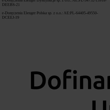
e-Doręczenia Elenger Dystrybucja sp. z o.o.: AE:PL-34752-13918-
DEEBS-21
e-Doręczenia Elenger Polska sp. z o.o.: AE:PL-64405-49550-
DCEEJ-19
Obraz