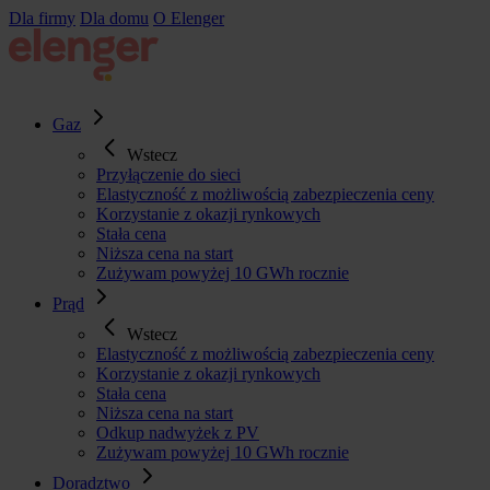
Przejdź
Dla firmy
Dla domu
O Elenger
do
treści
Gaz
Wstecz
Przyłączenie do sieci
Elastyczność z możliwością zabezpieczenia ceny
Korzystanie z okazji rynkowych
Stała cena
Niższa cena na start
Zużywam powyżej 10 GWh rocznie
Prąd
Wstecz
Elastyczność z możliwością zabezpieczenia ceny
Korzystanie z okazji rynkowych
Stała cena
Niższa cena na start
Odkup nadwyżek z PV
Zużywam powyżej 10 GWh rocznie
Doradztwo