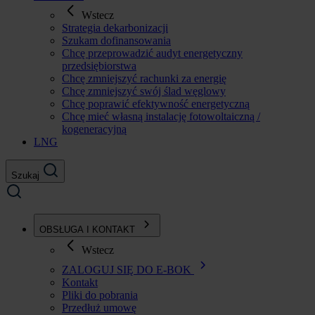
Wstecz
Strategia dekarbonizacji
Szukam dofinansowania
Chcę przeprowadzić audyt energetyczny
przedsiębiorstwa
Chcę zmniejszyć rachunki za energię
Chcę zmniejszyć swój ślad węglowy
Chcę poprawić efektywność energetyczną
Chcę mieć własną instalację fotowoltaiczną /
kogeneracyjną
LNG
Szukaj
OBSŁUGA I KONTAKT
Wstecz
ZALOGUJ SIĘ DO E-BOK
Kontakt
Pliki do pobrania
Przedłuż umowę