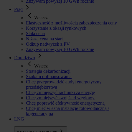
Zużywam powyżej 10 GWh rocznie
Prąd
Wstecz
Elastyczność z możliwością zabezpieczenia ceny
Korzystanie z okazji rynkowych
Stała cena
Niższa cena na start
Odkup nadwyżek z PV
Zużywam powyżej 10 GWh rocznie
Doradztwo
Wstecz
Strategia dekarbonizacji
Szukam dofinansowania
Chcę przeprowadzić audyt energetyczny
przedsiębiorstwa
Chcę zmniejszyć rachunki za energię
Chcę zmniejszyć swój ślad węglowy
Chcę poprawić efektywność energetyczną
Chcę mieć własną instalację fotowoltaiczną /
kogeneracyjną
LNG