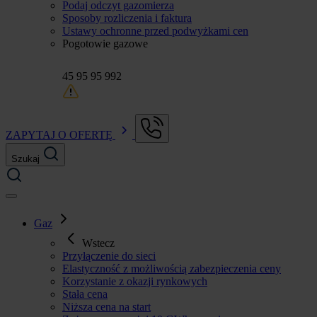
Podaj odczyt gazomierza
Sposoby rozliczenia i faktura
Ustawy ochronne przed podwyżkami cen
Pogotowie gazowe
45 95 95 992
ZAPYTAJ O OFERTĘ
Szukaj
Gaz
Wstecz
Przyłączenie do sieci
Elastyczność z możliwością zabezpieczenia ceny
Korzystanie z okazji rynkowych
Stała cena
Niższa cena na start