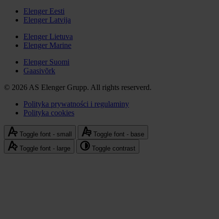
-
Elenger Eesti
media
Elenger Latvija
Stopka
społecznościowe
-
Elenger Lietuva
Elenger Marine
Elenger
international
Elenger Suomi
Gaasivõrk
© 2026 AS Elenger Grupp. All rights reserverd.
Polityka prywatności i regulaminy
Polityka cookies
Stopka
-
Toggle font - small
Toggle font - base
polityka
Toggle font - large
Toggle contrast
prywatności