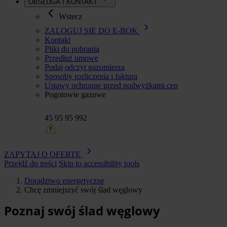
OBSŁUGA I KONTAKT
Wstecz
ZALOGUJ SIĘ DO E-BOK
Kontakt
Pliki do pobrania
Przedłuż umowę
Podaj odczyt gazomierza
Sposoby rozliczenia i faktura
Ustawy ochronne przed podwyżkami cen
Pogotowie gazowe
45 95 95 992
ZAPYTAJ O OFERTĘ
Przejdź do treści
Skip to accessibility tools
Doradztwo energetyczne
Chcę zmniejszyć swój ślad węglowy
Ścieżka
nawigacyjna
Poznaj swój ślad węglowy