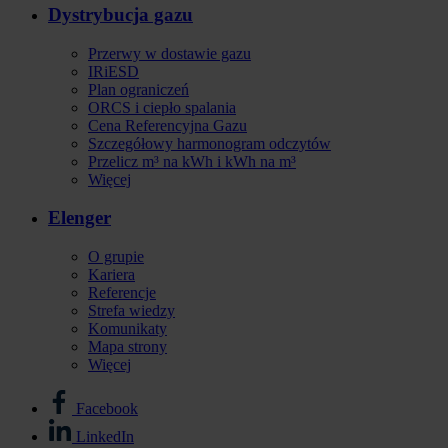
Dystrybucja gazu
Przerwy w dostawie gazu
IRiESD
Plan ograniczeń
ORCS i ciepło spalania
Cena Referencyjna Gazu
Szczegółowy harmonogram odczytów
Przelicz m³ na kWh i kWh na m³
Więcej
Elenger
O grupie
Kariera
Referencje
Strefa wiedzy
Komunikaty
Mapa strony
Więcej
Facebook
Stopka
LinkedIn