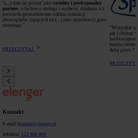
"(...) dała się poznać jako 
rzetelny i profesjonalny 
partner
, a fachowa obsługa i szybkość działania ich 
personelu gwarantowana solidna realizacje 
obowiązków ciążących na (...) jako sprzedawcy gazu 
ziemnego."
"
Wszystkie sp
jak i obsługi
harmonogram
bardzo istotne
PRZECZYTAJ
dobę przez 7 
PRZECZYT
Kontakt
E-mail:
kontakt@elenger.pl
Infolinia:
123 800 000