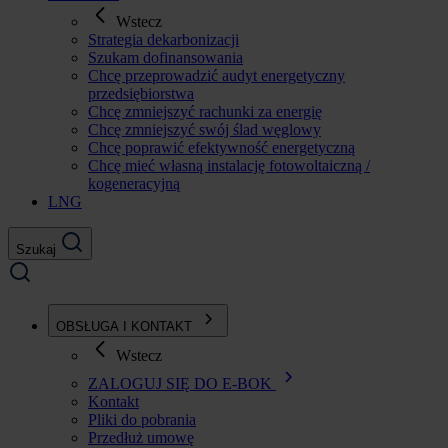
Wstecz
Strategia dekarbonizacji
Szukam dofinansowania
Chcę przeprowadzić audyt energetyczny
przedsiębiorstwa
Chcę zmniejszyć rachunki za energię
Chcę zmniejszyć swój ślad węglowy
Chcę poprawić efektywność energetyczną
Chcę mieć własną instalację fotowoltaiczną /
kogeneracyjną
LNG
Szukaj
OBSŁUGA I KONTAKT
Wstecz
ZALOGUJ SIĘ DO E-BOK
Kontakt
Pliki do pobrania
Przedłuż umowę