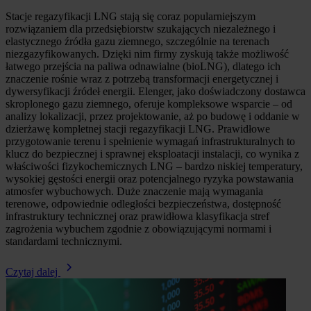
Stacje regazyfikacji LNG stają się coraz popularniejszym
rozwiązaniem dla przedsiębiorstw szukających niezależnego i
elastycznego źródła gazu ziemnego, szczególnie na terenach
niezgazyfikowanych. Dzięki nim firmy zyskują także możliwość
łatwego przejścia na paliwa odnawialne (bioLNG), dlatego ich
znaczenie rośnie wraz z potrzebą transformacji energetycznej i
dywersyfikacji źródeł energii. Elenger, jako doświadczony dostawca
skroplonego gazu ziemnego, oferuje kompleksowe wsparcie – od
analizy lokalizacji, przez projektowanie, aż po budowę i oddanie w
dzierżawę kompletnej stacji regazyfikacji LNG. Prawidłowe
przygotowanie terenu i spełnienie wymagań infrastrukturalnych to
klucz do bezpiecznej i sprawnej eksploatacji instalacji, co wynika z
właściwości fizykochemicznych LNG – bardzo niskiej temperatury,
wysokiej gęstości energii oraz potencjalnego ryzyka powstawania
atmosfer wybuchowych. Duże znaczenie mają wymagania
terenowe, odpowiednie odległości bezpieczeństwa, dostępność
infrastruktury technicznej oraz prawidłowa klasyfikacja stref
zagrożenia wybuchem zgodnie z obowiązującymi normami i
standardami technicznymi.
Czytaj dalej