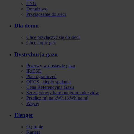
LNG
Doradztwo
Przyłączenie do sieci
Dla domu
Chcę przyłączyć się do sieci
Chcę kupić gaz
Dystrybucja gazu
Przerwy w dostawie gazu
IRiESD
Plan ograniczeń
ORCS i ciepło spalania
Cena Referencyjna Gazu
Szczegółowy harmonogram odczytów
Przelicz m³ na kWh i kWh na m³
Więcej
Elenger
O grupie
Kariera