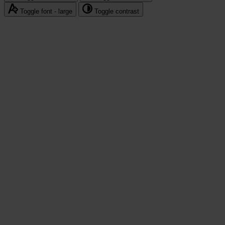
polityka
Toggle font - large
Toggle contrast
prywatności