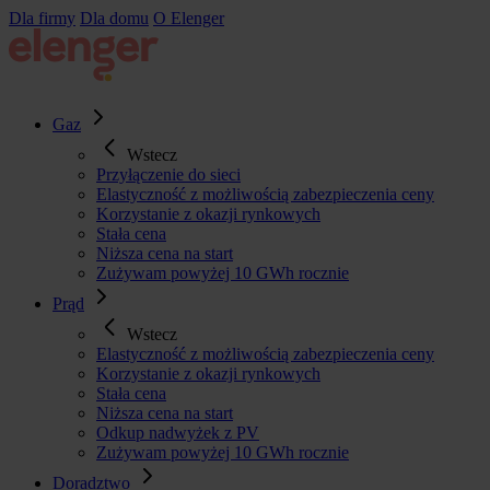
Przejdź
Dla firmy
Dla domu
O Elenger
do
treści
Gaz
Wstecz
Przyłączenie do sieci
Elastyczność z możliwością zabezpieczenia ceny
Korzystanie z okazji rynkowych
Stała cena
Niższa cena na start
Zużywam powyżej 10 GWh rocznie
Prąd
Wstecz
Elastyczność z możliwością zabezpieczenia ceny
Korzystanie z okazji rynkowych
Stała cena
Niższa cena na start
Odkup nadwyżek z PV
Zużywam powyżej 10 GWh rocznie
Doradztwo