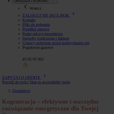
OBSŁUGA I KONTAKT
Wstecz
ZALOGUJ SIĘ DO E-BOK
Kontakt
Pliki do pobrania
Przedłuż umowę
Podaj odczyt gazomierza
Sposoby rozliczenia i faktura
Ustawy ochronne przed podwyżkami cen
Pogotowie gazowe
45 95 95 992
ZAPYTAJ O OFERTĘ
Przejdź do treści
Skip to accessibility tools
Doradztwo
Ścieżka
Kogeneracja – efektywne i oszczędne
nawigacyjna
rozwiązanie energetyczne dla Twojej