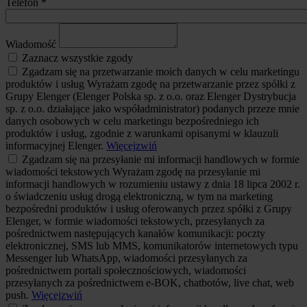
Telefon
*
Wiadomość
Zaznacz wszystkie zgody
Zgadzam się na przetwarzanie moich danych w celu marketingu
produktów i usług
Wyrażam zgodę na przetwarzanie przez spółki z
Grupy Elenger (Elenger Polska sp. z o.o. oraz Elenger Dystrybucja
sp. z o.o. działające jako współadministrator) podanych przeze mnie
danych osobowych w celu marketingu bezpośredniego ich
produktów i usług, zgodnie z warunkami opisanymi w klauzuli
informacyjnej Elenger.
Więcej
zwiń
Zgadzam się na przesyłanie mi informacji handlowych w formie
wiadomości tekstowych
Wyrażam zgodę na przesyłanie mi
informacji handlowych w rozumieniu ustawy z dnia 18 lipca 2002 r.
o świadczeniu usług drogą elektroniczną, w tym na marketing
bezpośredni produktów i usług oferowanych przez spółki z Grupy
Elenger, w formie wiadomości tekstowych, przesyłanych za
pośrednictwem następujących kanałów komunikacji: poczty
elektronicznej, SMS lub MMS, komunikatorów internetowych typu
Messenger lub WhatsApp, wiadomości przesyłanych za
pośrednictwem portali społecznościowych, wiadomości
przesyłanych za pośrednictwem e-BOK, chatbotów, live chat, web
push.
Więcej
zwiń