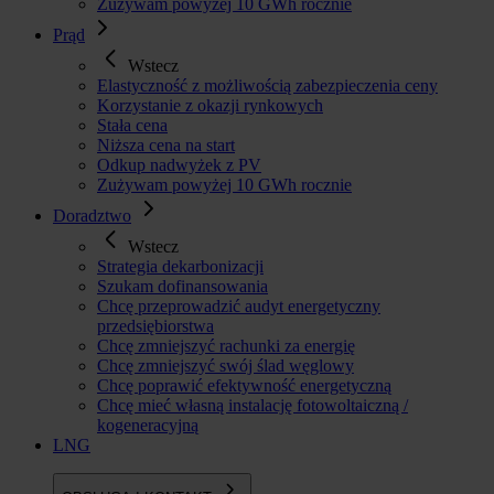
Zużywam powyżej 10 GWh rocznie
Prąd
Wstecz
Elastyczność z możliwością zabezpieczenia ceny
Korzystanie z okazji rynkowych
Stała cena
Niższa cena na start
Odkup nadwyżek z PV
Zużywam powyżej 10 GWh rocznie
Doradztwo
Wstecz
Strategia dekarbonizacji
Szukam dofinansowania
Chcę przeprowadzić audyt energetyczny
przedsiębiorstwa
Chcę zmniejszyć rachunki za energię
Chcę zmniejszyć swój ślad węglowy
Chcę poprawić efektywność energetyczną
Chcę mieć własną instalację fotowoltaiczną /
kogeneracyjną
LNG