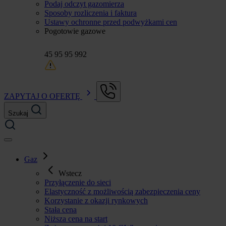
Podaj odczyt gazomierza
Sposoby rozliczenia i faktura
Ustawy ochronne przed podwyżkami cen
Pogotowie gazowe
45 95 95 992
ZAPYTAJ O OFERTĘ
Szukaj
Gaz
Wstecz
Przyłączenie do sieci
Elastyczność z możliwością zabezpieczenia ceny
Korzystanie z okazji rynkowych
Stała cena
Niższa cena na start