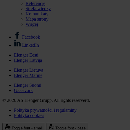
Referencje
Strefa wiedzy
Komunikaty
Mapa strony
Więcej
Facebook
Stopka
LinkedIn
-
Elenger Eesti
media
Elenger Latvija
Stopka
społecznościowe
-
Elenger Lietuva
Elenger Marine
Elenger
international
Elenger Suomi
Gaasivõrk
© 2026 AS Elenger Grupp. All rights reserverd.
Polityka prywatności i regulaminy
Polityka cookies
Stopka
-
Toggle font - small
Toggle font - base