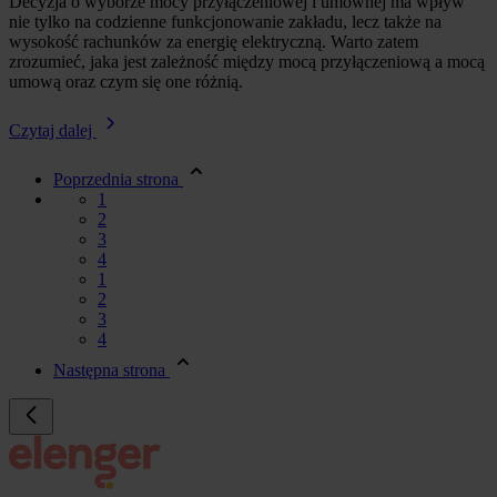
Decyzja o wyborze mocy przyłączeniowej i umownej ma wpływ
nie tylko na codzienne funkcjonowanie zakładu, lecz także na
wysokość rachunków za energię elektryczną. Warto zatem
zrozumieć, jaka jest zależność między mocą przyłączeniową a mocą
umową oraz czym się one różnią.
Czytaj dalej
Poprzednia strona
1
2
3
4
1
2
3
4
Następna strona