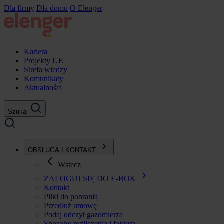
Przejdź
Dla firmy
Dla domu
O Elenger
do
treści
Kariera
Projekty UE
Strefa wiedzy
Komunikaty
Aktualności
Szukaj
OBSŁUGA I KONTAKT
Wstecz
ZALOGUJ SIĘ DO E-BOK
Kontakt
Pliki do pobrania
Przedłuż umowę
Podaj odczyt gazomierza
Sposoby rozliczenia i faktura