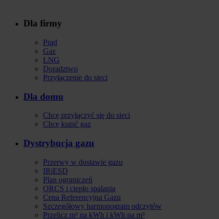
Dla firmy
Stopka
Prąd
Gaz
LNG
Doradztwo
Przyłączenie do sieci
Dla domu
Chcę przyłączyć się do sieci
Chcę kupić gaz
Dystrybucja gazu
Przerwy w dostawie gazu
IRiESD
Plan ograniczeń
ORCS i ciepło spalania
Cena Referencyjna Gazu
Szczegółowy harmonogram odczytów
Przelicz m³ na kWh i kWh na m³