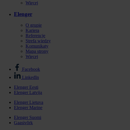
Więcej
Elenger
O grupie
Kariera
Referencje
Strefa wiedzy
Komunikaty
Mapa strony
Więcej
Facebook
Stopka
LinkedIn
-
Elenger Eesti
media
Elenger Latvija
Stopka
społecznościowe
-
Elenger Lietuva
Elenger Marine
Elenger
international
Elenger Suomi
Gaasivõrk