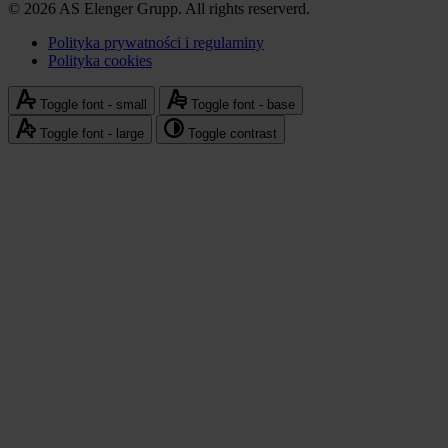
© 2026 AS Elenger Grupp. All rights reserverd.
Polityka prywatności i regulaminy
Polityka cookies
Stopka
-
Toggle font - small
Toggle font - base
polityka
Toggle font - large
Toggle contrast
prywatności