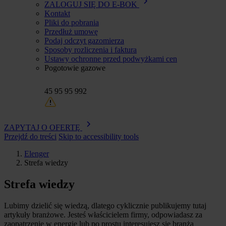
ZALOGUJ SIĘ DO E-BOK
Kontakt
Pliki do pobrania
Przedłuż umowę
Podaj odczyt gazomierza
Sposoby rozliczenia i faktura
Ustawy ochronne przed podwyżkami cen
Pogotowie gazowe
45 95 95 992
ZAPYTAJ O OFERTĘ
Przejdź do treści
Skip to accessibility tools
Elenger
Strefa wiedzy
Ścieżka
nawigacyjna
Strefa wiedzy
Lubimy dzielić się wiedzą, dlatego cyklicznie publikujemy tutaj
artykuły branżowe. Jesteś właścicielem firmy, odpowiadasz za
zaopatrzenie w energię lub po prostu interesujesz się branżą