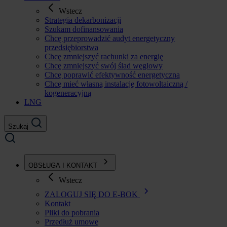
Wstecz
Strategia dekarbonizacji
Szukam dofinansowania
Chcę przeprowadzić audyt energetyczny
przedsiębiorstwa
Chcę zmniejszyć rachunki za energię
Chcę zmniejszyć swój ślad węglowy
Chcę poprawić efektywność energetyczną
Chcę mieć własną instalację fotowoltaiczną /
kogeneracyjną
LNG
Szukaj
OBSŁUGA I KONTAKT
Wstecz
ZALOGUJ SIĘ DO E-BOK
Kontakt
Pliki do pobrania
Przedłuż umowę