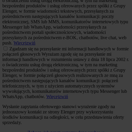
o świadczeniu usług drogą elektroniczną, w tym na marketing
bezpośredni produktów i usług oferowanych przez spółki z Grupy
Elenger, w formie wiadomości tekstowych, przesyłanych za
pośrednictwem następujących kanałów komunikacji: poczty
elektronicznej, SMS lub MMS, komunikatorów internetowych typu
Messenger lub WhatsApp, wiadomości przesyłanych za
pośrednictwem portali społecznościowych, wiadomości
przesyłanych za pośrednictwem e-BOK, chatbotów, live chat, web
push.
Więcej
zwiń
Zgadzam się na przesyłanie mi informacji handlowych w formie
połączeń głosowych
Wyrażam zgodę się na przesyłanie mi
informacji handlowych w rozumieniu ustawy z dnia 18 lipca 2002 r.
o świadczeniu usług drogą elektroniczną, w tym na marketing
bezpośredni produktów i usług oferowanych przez spółki z Grupy
Elenger, w formie połączeń głosowych realizowanych ze mną za
pośrednictwem następujących kanałów komunikacji: połączeń
telefonicznych, w tym z użyciem automatycznych systemów
wywołujących, komunikatorów internetowych typu Messenger lub
WhatsApp, chatbotów.
Więcej
zwiń
Wysłanie zapytania ofertowego stanowi wyrażenie zgody na
jednorazowy kontakt ze strony Elenger przy wykorzystaniu
środków komunikacji na odległości, w celu przedstawienia oferty
sprzedaży.