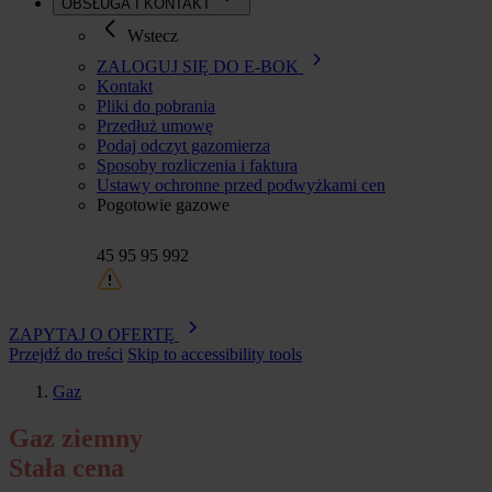
OBSŁUGA I KONTAKT
Wstecz
ZALOGUJ SIĘ DO E-BOK
Kontakt
Pliki do pobrania
Przedłuż umowę
Podaj odczyt gazomierza
Sposoby rozliczenia i faktura
Ustawy ochronne przed podwyżkami cen
Pogotowie gazowe
45 95 95 992
ZAPYTAJ O OFERTĘ
Przejdź do treści
Skip to accessibility tools
Gaz
Ścieżka
Gaz ziemny
nawigacyjna
Stała cena