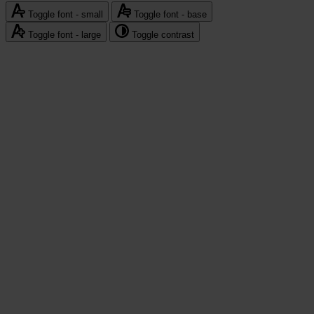
-
Toggle font - small
Toggle font - base
polityka
Toggle font - large
Toggle contrast
prywatności