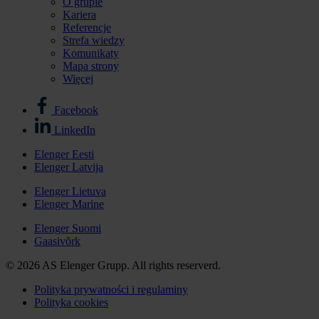
O grupie
Kariera
Referencje
Strefa wiedzy
Komunikaty
Mapa strony
Więcej
Facebook
Stopka
LinkedIn
-
Elenger Eesti
media
Elenger Latvija
Stopka
społecznościowe
-
Elenger Lietuva
Elenger Marine
Elenger
international
Elenger Suomi
Gaasivõrk
© 2026 AS Elenger Grupp. All rights reserverd.
Polityka prywatności i regulaminy
Polityka cookies
Stopka