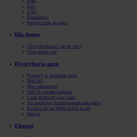
Prąd
Gaz
LNG
Doradztwo
Przyłączenie do sieci
Dla domu
Chcę przyłączyć się do sieci
Chcę kupić gaz
Dystrybucja gazu
Przerwy w dostawie gazu
IRiESD
Plan ograniczeń
ORCS i ciepło spalania
Cena Referencyjna Gazu
Szczegółowy harmonogram odczytów
Przelicz m³ na kWh i kWh na m³
Więcej
Elenger