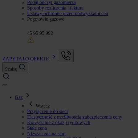
Podaj odczyt gazomierza
Sposoby rozliczenia i faktura
Ustawy ochronne przed podwyżkami cen
Pogotowie gazowe
45 95 95 992
ZAPYTAJ O OFERTĘ
Szukaj
Gaz
Wstecz
Przyłączenie do sieci
Elastyczność z możliwością zabezpieczenia ceny
Korzystanie z okazji rynkowych
Stała cena
Niższa cena na start