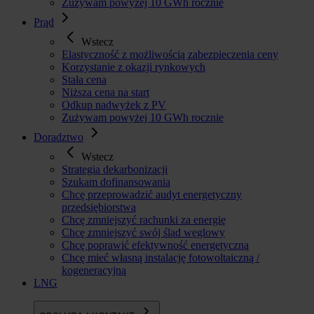
Zużywam powyżej 10 GWh rocznie
Prąd
Wstecz
Elastyczność z możliwością zabezpieczenia ceny
Korzystanie z okazji rynkowych
Stała cena
Niższa cena na start
Odkup nadwyżek z PV
Zużywam powyżej 10 GWh rocznie
Doradztwo
Wstecz
Strategia dekarbonizacji
Szukam dofinansowania
Chcę przeprowadzić audyt energetyczny
przedsiębiorstwa
Chcę zmniejszyć rachunki za energię
Chcę zmniejszyć swój ślad węglowy
Chcę poprawić efektywność energetyczną
Chcę mieć własną instalację fotowoltaiczną /
kogeneracyjną
LNG