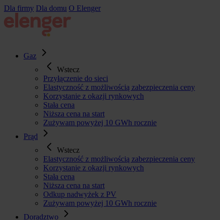
Przejdź
Dla firmy
Dla domu
O Elenger
do
treści
Gaz
Wstecz
Przyłączenie do sieci
Elastyczność z możliwością zabezpieczenia ceny
Korzystanie z okazji rynkowych
Stała cena
Niższa cena na start
Zużywam powyżej 10 GWh rocznie
Prąd
Wstecz
Elastyczność z możliwością zabezpieczenia ceny
Korzystanie z okazji rynkowych
Stała cena
Niższa cena na start
Odkup nadwyżek z PV
Zużywam powyżej 10 GWh rocznie
Doradztwo