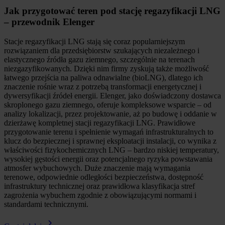
Jak przygotować teren pod stację regazyfikacji LNG
– przewodnik Elenger
Stacje regazyfikacji LNG stają się coraz popularniejszym
rozwiązaniem dla przedsiębiorstw szukających niezależnego i
elastycznego źródła gazu ziemnego, szczególnie na terenach
niezgazyfikowanych. Dzięki nim firmy zyskują także możliwość
łatwego przejścia na paliwa odnawialne (bioLNG), dlatego ich
znaczenie rośnie wraz z potrzebą transformacji energetycznej i
dywersyfikacji źródeł energii. Elenger, jako doświadczony dostawca
skroplonego gazu ziemnego, oferuje kompleksowe wsparcie – od
analizy lokalizacji, przez projektowanie, aż po budowę i oddanie w
dzierżawę kompletnej stacji regazyfikacji LNG. Prawidłowe
przygotowanie terenu i spełnienie wymagań infrastrukturalnych to
klucz do bezpiecznej i sprawnej eksploatacji instalacji, co wynika z
właściwości fizykochemicznych LNG – bardzo niskiej temperatury,
wysokiej gęstości energii oraz potencjalnego ryzyka powstawania
atmosfer wybuchowych. Duże znaczenie mają wymagania
terenowe, odpowiednie odległości bezpieczeństwa, dostępność
infrastruktury technicznej oraz prawidłowa klasyfikacja stref
zagrożenia wybuchem zgodnie z obowiązującymi normami i
standardami technicznymi.