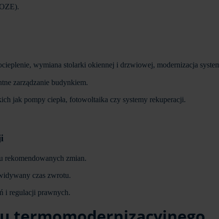
(OZE).
ocieplenie, wymiana stolarki okiennej i drzwiowej, modernizacja syst
entne zarządzanie budynkiem.
ch jak pompy ciepła, fotowoltaika czy systemy rekuperacji.
i
niu rekomendowanych zmian.
ewidywany czas zwrotu.
i regulacji prawnych.
tu termomodernizacyjnego