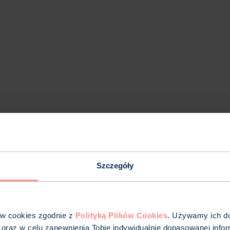
ok do oszczędności
Szczegóły
ów cookies zgodnie z
Polityką Plików Cookies
. Używamy ich do 
 oraz w celu zapewnienia Tobie indywidualnie dopasowanej infor