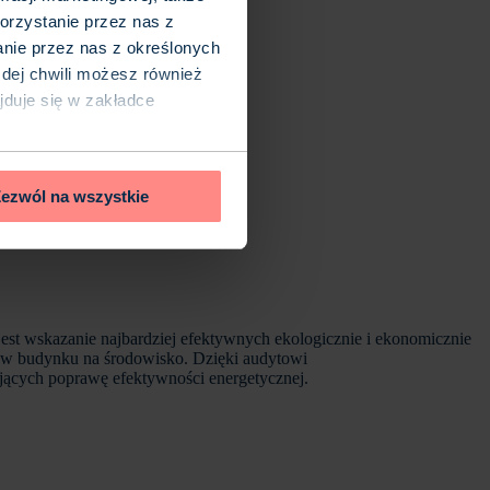
orzystanie przez nas z
anie przez nas z określonych
ażdej chwili możesz również
ajduje się w zakładce
ezwól na wszystkie
est wskazanie najbardziej efektywnych ekologicznie i ekonomicznie
ływ budynku na środowisko. Dzięki audytowi
jących poprawę efektywności energetycznej.