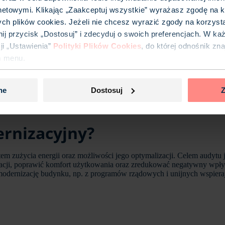
netowymi. Klikając „Zaakceptuj wszystkie” wyrażasz zgodę na k
ych plików cookies. Jeżeli nie chcesz wyrazić zgody na korzyst
iknij przycisk „Dostosuj” i zdecyduj o swoich preferencjach. W k
i „Ustawienia”
Polityki Plików Cookies
, do której odnośnik zn
m menu.
ne
Dostosuj
Z
rnizacyjny?
 zużycia energii oraz możliwości jego optymalizacji. Celem audytu j
atacji, poprawić komfort użytkowania oraz zredukować negatywny wp
odernizację budynku, np. z programów rządowych i unijnych wspiera