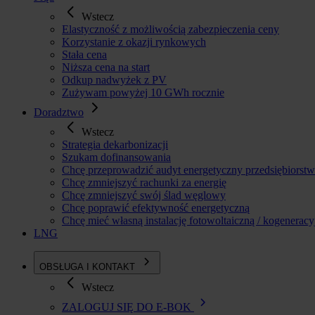
Wstecz
Elastyczność z możliwością zabezpieczenia ceny
Korzystanie z okazji rynkowych
Stała cena
Niższa cena na start
Odkup nadwyżek z PV
Zużywam powyżej 10 GWh rocznie
Doradztwo
Wstecz
Strategia dekarbonizacji
Szukam dofinansowania
Chcę przeprowadzić audyt energetyczny przedsiębiorst
Chcę zmniejszyć rachunki za energię
Chcę zmniejszyć swój ślad węglowy
Chcę poprawić efektywność energetyczną
Chcę mieć własną instalację fotowoltaiczną / kogeneracy
LNG
OBSŁUGA I KONTAKT
Wstecz
ZALOGUJ SIĘ DO E-BOK