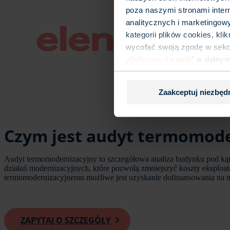
poza naszymi stronami inter
analitycznych i marketingow
kategorii plików cookies, kl
wycofać swoją zgodę w sekcj
„
Ochrona danych
” w dolny
Zaakceptuj niezbęd
Czym jest audyt termomode
Audyt termomodernizacyjny to szczegółowa analiza budynku pod kątem
działań modernizacyjnych, które pozwolą zmniejszyć koszty eksplo
termomodernizacyjnemu możliwe jest uzyskanie dofinansowania na m
ZAPYTAJ O SZCZEGÓŁY