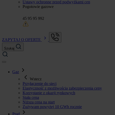
Ustawy ochronne przed podwyżkami cen
Pogotowie gazowe
45 95 95 992
ZAPYTAJ O OFERTĘ
Szukaj
Gaz
Wstecz
Przyłączenie do sieci
Elastyczność z możliwością zabezpieczenia ceny
Korzystanie z okazji rynkowych
Stała cena
Niższa cena na start
Zużywam powyżej 10 GWh rocznie
Prąd