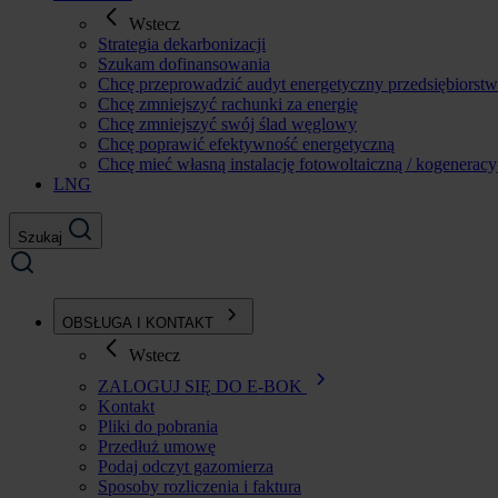
Wstecz
Strategia dekarbonizacji
Szukam dofinansowania
Chcę przeprowadzić audyt energetyczny przedsiębiorst
Chcę zmniejszyć rachunki za energię
Chcę zmniejszyć swój ślad węglowy
Chcę poprawić efektywność energetyczną
Chcę mieć własną instalację fotowoltaiczną / kogeneracy
LNG
Szukaj
OBSŁUGA I KONTAKT
Wstecz
ZALOGUJ SIĘ DO E-BOK
Kontakt
Pliki do pobrania
Przedłuż umowę
Podaj odczyt gazomierza
Sposoby rozliczenia i faktura