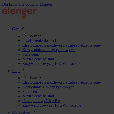
Przejdź
Dla firmy
Dla domu
O Elenger
do
treści
Gaz
Wstecz
Przyłączenie do sieci
Elastyczność z możliwością zabezpieczenia ceny
Korzystanie z okazji rynkowych
Stała cena
Niższa cena na start
Zużywam powyżej 10 GWh rocznie
Prąd
Wstecz
Elastyczność z możliwością zabezpieczenia ceny
Korzystanie z okazji rynkowych
Stała cena
Niższa cena na start
Odkup nadwyżek z PV
Zużywam powyżej 10 GWh rocznie
Doradztwo