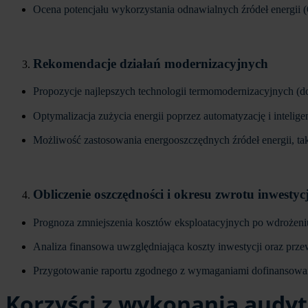
Ocena potencjału wykorzystania odnawialnych źródeł energii 
Rekomendacje działań modernizacyjnych
Propozycje najlepszych technologii termomodernizacyjnych (d
Optymalizacja zużycia energii poprzez automatyzację i intelig
Możliwość zastosowania energooszczędnych źródeł energii, taki
Obliczenie oszczędności i okresu zwrotu inwestycj
Prognoza zmniejszenia kosztów eksploatacyjnych po wdroże
Analiza finansowa uwzględniająca koszty inwestycji oraz prz
Przygotowanie raportu zgodnego z wymaganiami dofinansowań 
Korzyści z wykonania audy