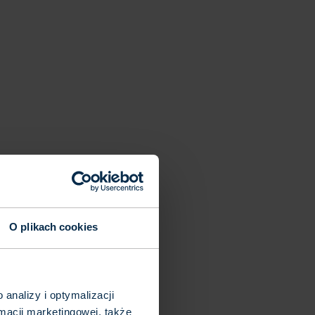
O plikach cookies
analizy i optymalizacji
macji marketingowej, także