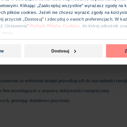
netowymi. Klikając „Zaakceptuj wszystkie” wyrażasz zgodę na k
ych plików cookies. Jeżeli nie chcesz wyrazić zgody na korzyst
iknij przycisk „Dostosuj” i zdecyduj o swoich preferencjach. W k
i „Ustawienia”
Polityki Plików Cookies
, do której odnośnik zn
m menu.
ne
Dostosuj
Z
rzyznawane za wdrożenie działań prowadzących do oszczędności energi
 firm inwestujących w poprawę efektywności energetycznej.
wych, generując dodatkowe przychody.