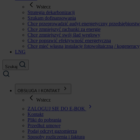
Wstecz
Strategia dekarbonizacji
Szukam dofinansowania
Chcę przeprowadzić audyt energetyczny przedsiębiorst
Chcę zmniejszyć rachunki za energię
Chcę zmniejszyć swój ślad węglowy
Chcę poprawić efektywność energetyczną
Chcę mieć własną instalację fotowoltaiczną / kogeneracy
LNG
Szukaj
OBSŁUGA I KONTAKT
Wstecz
ZALOGUJ SIĘ DO E-BOK
Kontakt
Pliki do pobrania
Przedłuż umowę
Podaj odczyt gazomierza
Sposoby rozliczenia i faktura