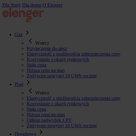
Przejdź
Dla firmy
Dla domu
O Elenger
do
treści
Gaz
Wstecz
Przyłączenie do sieci
Elastyczność z możliwością zabezpieczenia ceny
Korzystanie z okazji rynkowych
Stała cena
Niższa cena na start
Zużywam powyżej 10 GWh rocznie
Prąd
Wstecz
Elastyczność z możliwością zabezpieczenia ceny
Korzystanie z okazji rynkowych
Stała cena
Niższa cena na start
Odkup nadwyżek z PV
Zużywam powyżej 10 GWh rocznie
Doradztwo