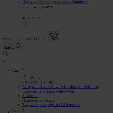
Ustawy ochronne przed podwyżkami cen
Pogotowie gazowe
45 95 95 992
ZAPYTAJ O OFERTĘ
Szukaj
Gaz
Wstecz
Przyłączenie do sieci
Elastyczność z możliwością zabezpieczenia ceny
Korzystanie z okazji rynkowych
Stała cena
Niższa cena na start
Zużywam powyżej 10 GWh rocznie
Prąd