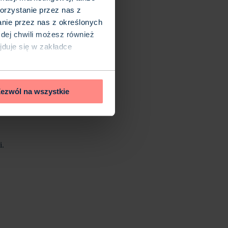
orzystanie przez nas z
anie przez nas z określonych
ażdej chwili możesz również
ajduje się w zakładce
ezwól na wszystkie
i.