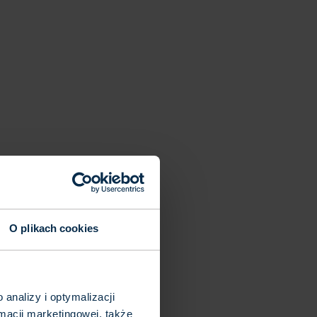
O plikach cookies
analizy i optymalizacji
macji marketingowej, także