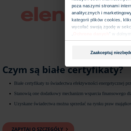
poza naszymi stronami inter
analitycznych i marketingow
kategorii plików cookies, kl
wycofać swoją zgodę w sekcj
„
Ochrona danych
” w dolny
Zaakceptuj niezbęd
Czym są białe certyfikaty?
Białe certyfikaty to świadectwa efektywności energetycznej p
Stanowią one dodatkowy mechanizm wsparcia finansowego dla
Uzyskane świadectwa można sprzedać na rynku praw majątko
ZAPYTAJ O SZCZEGÓŁY