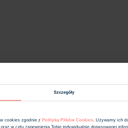
ych certyfikatów
Szczegóły
ów cookies zgodnie z
Polityką Plików Cookies
. Używamy ich do 
 oraz w celu zapewnienia Tobie indywidualnie dopasowanej infor