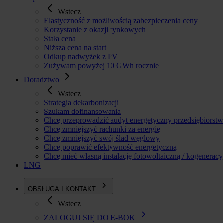
Wstecz
Elastyczność z możliwością zabezpieczenia ceny
Korzystanie z okazji rynkowych
Stała cena
Niższa cena na start
Odkup nadwyżek z PV
Zużywam powyżej 10 GWh rocznie
Doradztwo
Wstecz
Strategia dekarbonizacji
Szukam dofinansowania
Chcę przeprowadzić audyt energetyczny przedsiębiorst
Chcę zmniejszyć rachunki za energię
Chcę zmniejszyć swój ślad węglowy
Chcę poprawić efektywność energetyczną
Chcę mieć własną instalację fotowoltaiczną / kogeneracy
LNG
OBSŁUGA I KONTAKT
Wstecz
ZALOGUJ SIĘ DO E-BOK